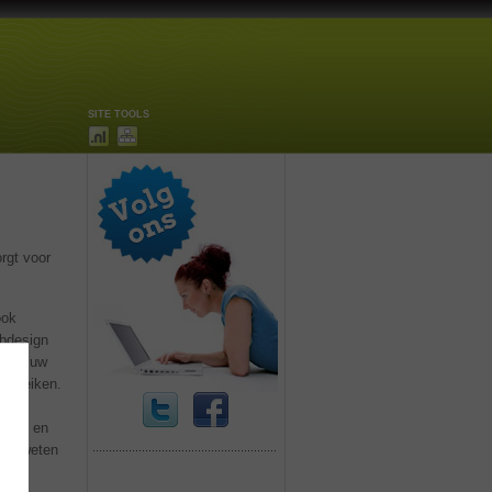
SITE TOOLS
rgt voor
ook
ebdesign
n dat uw
 bereiken.
kheid en
eer weten