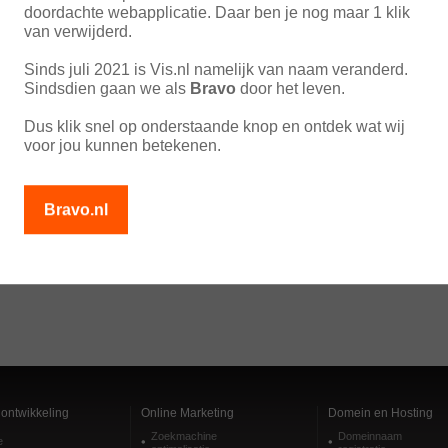
doordachte webapplicatie. Daar ben je nog maar 1 klik
meer over:
Webdesign Limburg
van verwijderd.
Sinds juli 2021 is Vis.nl namelijk van naam veranderd.
Sindsdien gaan we als
Bravo
door het leven.
Dus klik snel op onderstaande knop en ontdek wat wij
voor jou kunnen betekenen.
Bravo.nl
ontwikkeling
Online Marketing
Domein en Hosting
Zoekmachine
Domeinnaam
e