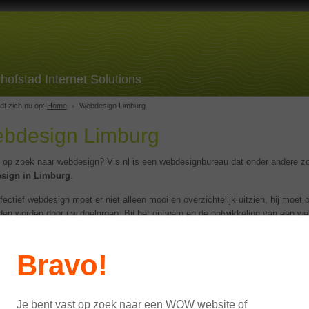
hofstad Internet Solutions
dt zich nu op:
Home
Webdesign Limburg
bdesign Limburg
 op zoek naar webdesign? Vis.nl is een webdesignbureau dat onder andere zo
sign in Limburg
.
fectief webdesign moet er niet alleen mooi en overzichtelijk uitzien, hij moet 
en worden door uw doelgroep. Bij het ontwerp en de ontwikkeling van een w
Vis.nl altijd uw specifieke wensen centraal. Wij vertalen dit naar een webdesig
oep bereikt én prikkelt. Pas dan is uw webdesign effectief en zult u uw doelen
Bravo!
w overleg met u stellen we vast wat u belangrijk vindt. Ook gebruiksvriendelij
ficiënt beheersysteem passen wij in de bouw van uw webdesign toe. Wilt u m
nze werkwijze bij het ontwikkelen van uw webdesign?
Je bent vast op zoek naar een WOW website of