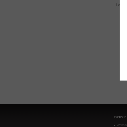
Lees 
Website 
Websit