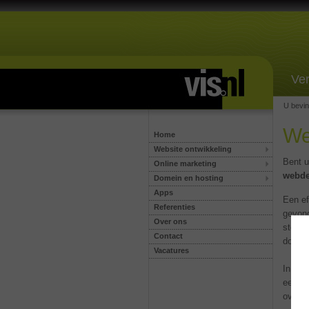
Ver
U bevin
We
Home
Website ontwikkeling
Bent u
Online marketing
webde
Domein en hosting
Apps
Een ef
Referenties
gevond
Over ons
stelt 
Contact
doelgr
Vacatures
In nau
een ef
over o